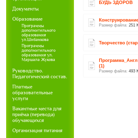
БУДЬ ЗДОРОВ
Документы
Образование
Конструирование
Размер файла:
251 
Программы
дополнительного
образования
ул.Шибанкова
Творчество (ста
Программы
дополнительного
образования ул.
Маршала Жукова
Программа_Англ
(1)
Руководство.
Размер файла:
493 
Педагогический состав.
Платные
образовательные
услуги
Вакантные места для
приёма (перевода)
обучающихся
Организация питания