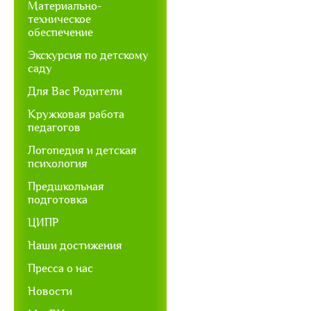
Материально-
техническое
обеспечение
Экскурсия по детскому
саду
Для Вас Родители
Кружковая работа
педагогов
Логопедия и детская
психология
Предшкольная
подготовка
ЦИПР
Наши достижения
Пресса о нас
Новости